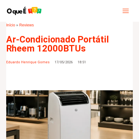
Ir
Main
Pesquisar
para
Menu
o
Início
»
Reviews
conteúdo
Ar-Condicionado Portátil
Rheem 12000BTUs
Eduardo Henrique Gomes
17/05/2026
18:51