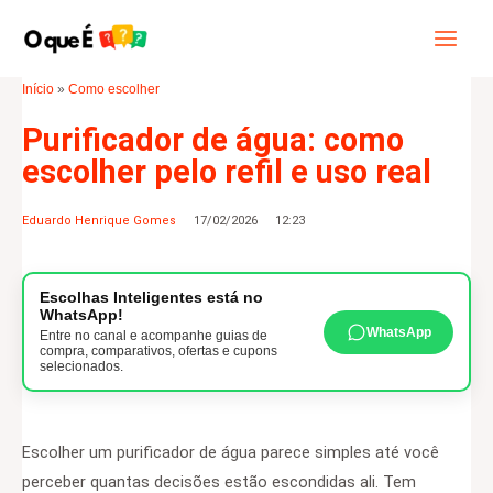
Ir
Main
Pesquisar
para
Menu
o
Início
»
Como escolher
conteúdo
Purificador de água: como
escolher pelo refil e uso real
Eduardo Henrique Gomes
17/02/2026
12:23
Escolhas Inteligentes está no
WhatsApp!
WhatsApp
Entre no canal e acompanhe guias de
compra, comparativos, ofertas e cupons
selecionados.
Escolher um purificador de água parece simples até você
perceber quantas decisões estão escondidas ali. Tem