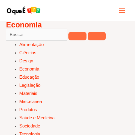
Ir
Main
Pesquisar
para
Menu
o
Economia
conteúdo
Alimentação
Ciências
Design
Economia
Educação
Legislação
Materiais
Miscelânea
Produtos
Saúde e Medicina
Sociedade
Tecnologia