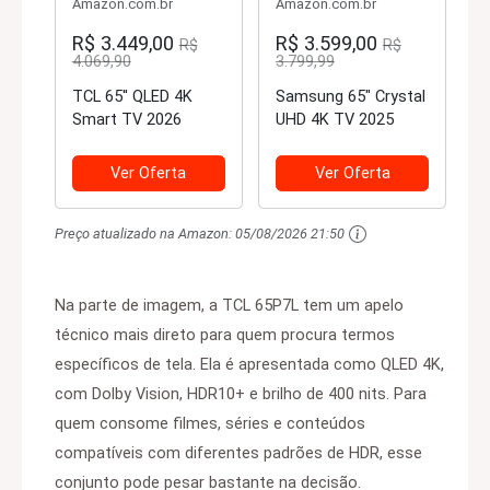
Amazon.com.br
Amazon.com.br
R$ 3.449,00
R$ 3.599,00
R$
R$
4.069,90
3.799,99
TCL 65'' QLED 4K
Samsung 65" Crystal
Smart TV 2026
UHD 4K TV 2025
Ver Oferta
Ver Oferta
Preço atualizado na Amazon:
05/08/2026 21:50
Na parte de imagem, a TCL 65P7L tem um apelo
técnico mais direto para quem procura termos
específicos de tela. Ela é apresentada como QLED 4K,
com Dolby Vision, HDR10+ e brilho de 400 nits. Para
quem consome filmes, séries e conteúdos
compatíveis com diferentes padrões de HDR, esse
conjunto pode pesar bastante na decisão.