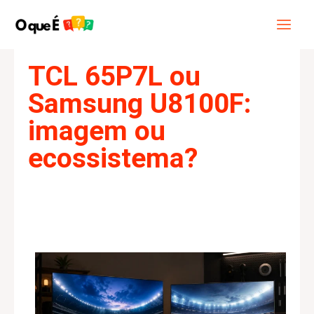
Ir
Main
Pesquisar
para
Menu
o
conteúdo
TCL 65P7L ou
Samsung U8100F:
imagem ou
ecossistema?