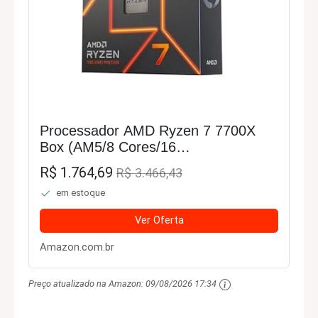
Processador AMD Ryzen 7 7700X
Box (AM5/8 Cores/16
Threads/5.4GHz/40MB
R$ 1.764,69
R$ 3.466,43
Cache/Radeon Graphics) Com
em estoque
Vídeo/Sem Cooler
Ver Oferta
Amazon.com.br
Preço atualizado na Amazon:
09/08/2026 17:34