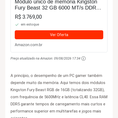
Módulo único de memória Kingston
Fury Beast 32 GB 6000 MT/s DDR5
CL36 RGB | Sincronização
R$ 3.769,00
infravermelho | AMD Expo | Plug N
em estoque
Play | KF560C36BBEA-32
Ver Oferta
Amazon.com.br
Preço atualizado na Amazon:
09/08/2026 17:34
A princípio, o desempenho de um PC gamer também
depende muito da memória. Aqui temos dois módulos
Kingston Fury Beast RGB de 16GB (totalizando 32GB),
com frequência de 5600MHz e latência CL40. Essa RAM
DDR5 garante tempos de carregamento mais curtos e
performance superior em multitarefas e jogos mais