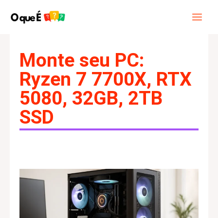
Ir
Main
Pesquisar
para
Menu
o
conteúdo
Monte seu PC:
Ryzen 7 7700X, RTX
5080, 32GB, 2TB
SSD