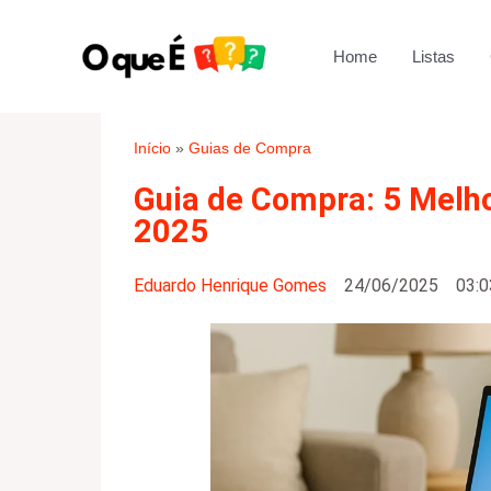
Ir
para
Home
Listas
o
conteúdo
Início
»
Guias de Compra
Guia de Compra: 5 Melh
2025
Eduardo Henrique Gomes
24/06/2025
03:0