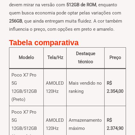
devem mirar na versão com
512GB de ROM
, enquanto
quem busca economia pode optar pelas variações com
256GB
, que ainda entregam muita fluidez. A cor também
influencia o preço, com opções em preto e amarelo.
Tabela comparativa
Destaque
Modelo
Tela/Hz
Preço
técnico
Poco X7 Pro
5G
AMOLED
Mais vendido no
R$
12GB/512GB
120Hz
ranking
2.354,00
(Preto)
Poco X7 Pro
5G
AMOLED
Armazenamento
R$
12GB/512GB
120Hz
máximo
2.374,90