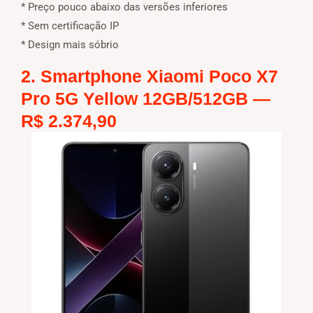
* Preço pouco abaixo das versões inferiores
* Sem certificação IP
* Design mais sóbrio
2. Smartphone Xiaomi Poco X7
Pro 5G Yellow 12GB/512GB —
R$ 2.374,90