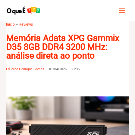
Ir
Main
Pesquisar
para
Menu
o
Início
»
Reviews
conteúdo
Memória Adata XPG Gammix
D35 8GB DDR4 3200 MHz:
análise direta ao ponto
Eduardo Henrique Gomes
01/04/2026
21:35