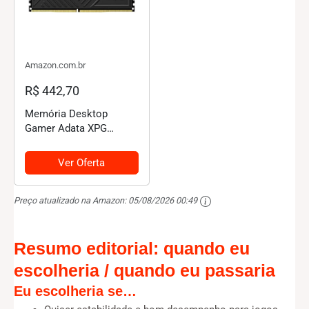
Amazon.com.br
R$ 442,70
Memória Desktop
Gamer Adata XPG
Gammix D35 8GB DDR4
3200 Mhz -
Ver Oferta
AX4U32008G16A-
SBKD35
Preço atualizado na Amazon:
05/08/2026 00:49
Resumo editorial: quando eu
escolheria / quando eu passaria
Eu escolheria se…