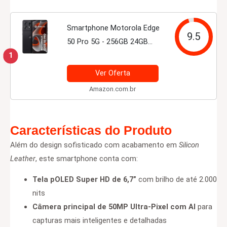
Smartphone Motorola Edge
9.5
50 Pro 5G - 256GB 24GB
(12GB RAM+12GB Ram
1
Boost) 50MP Ultra-Pixel AI
Ver Oferta
Camera IP68 NFC - Preto
Amazon.com.br
Características do Produto
Além do design sofisticado com acabamento em
Silicon
Leather
, este smartphone conta com:
Tela pOLED Super HD de 6,7”
com brilho de até 2.000
nits
Câmera principal de 50MP Ultra-Pixel com AI
para
capturas mais inteligentes e detalhadas