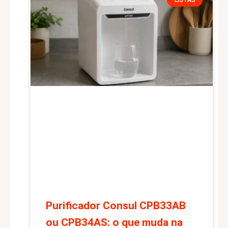
Purificador Consul CPB33AB
ou CPB34AS: o que muda na