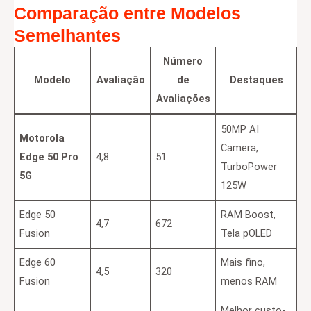
Comparação entre Modelos
Semelhantes
Número
Modelo
Avaliação
de
Destaques
Avaliações
50MP AI
Motorola
Camera,
Edge 50 Pro
4,8
51
TurboPower
5G
125W
Edge 50
RAM Boost,
4,7
672
Fusion
Tela pOLED
Edge 60
Mais fino,
4,5
320
Fusion
menos RAM
Melhor custo-