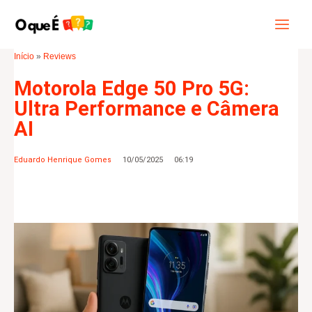
Ir
Main
Pesquisar
para
Menu
o
Início
»
Reviews
conteúdo
Motorola Edge 50 Pro 5G:
Ultra Performance e Câmera
AI
Eduardo Henrique Gomes
10/05/2025
06:19