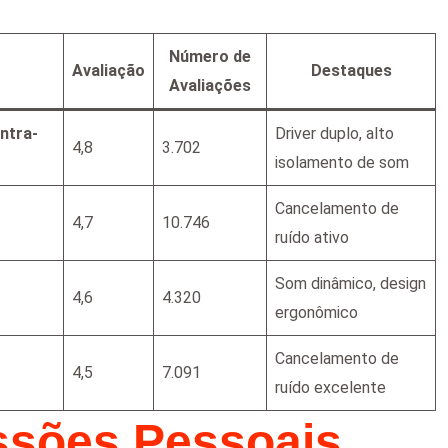
Número de
Avaliação
Destaques
Avaliações
ntra-
Driver duplo, alto
4,8
3.702
isolamento de som
Cancelamento de
4,7
10.746
ruído ativo
Som dinâmico, design
4,6
4.320
ergonômico
Cancelamento de
4,5
7.091
ruído excelente
ssões Pessoais