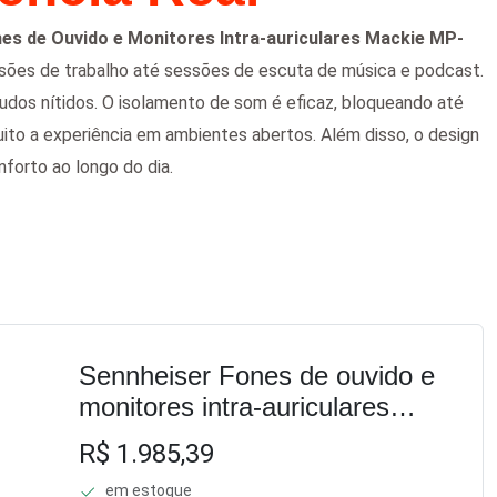
es de Ouvido e Monitores Intra-auriculares Mackie MP-
sões de trabalho até sessões de escuta de música e podcast.
udos nítidos. O isolamento de som é eficaz, bloqueando até
uito a experiência em ambientes abertos. Além disso, o design
forto ao longo do dia.
Sennheiser Fones de ouvido e
monitores intra-auriculares
Mackie, driver duplo (MP-220),
R$ 1.985,39
preto, 1 (506908)
em estoque