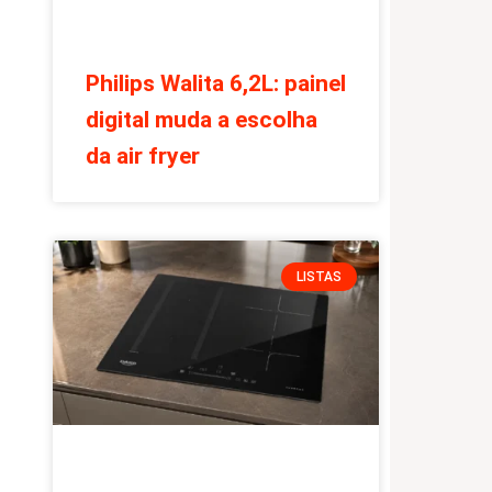
Philips Walita 6,2L: painel
digital muda a escolha
da air fryer
LISTAS