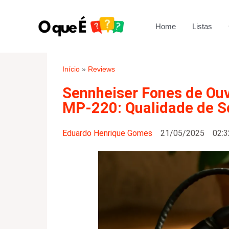
Ir
para
Home
Listas
o
conteúdo
Início
»
Reviews
Sennheiser Fones de Ouv
MP-220: Qualidade de S
Eduardo Henrique Gomes
21/05/2025
02:3