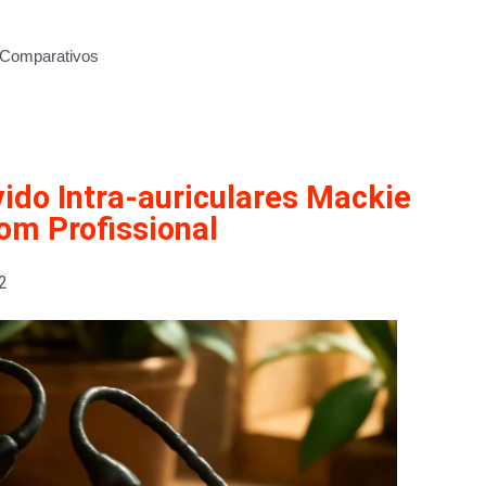
Comparativos
ido Intra-auriculares Mackie
om Profissional
2