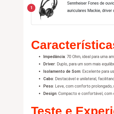
Sennheiser Fones de ouvid
1
auriculares Mackie, driver
(506908)
Característic
Impedância
: 70 Ohm, ideal para uma am
Driver
: Duplo, para um som mais equilib
Isolamento de Som
: Excelente para 
Cabo
: Destacável e unilateral, facilita
Peso
: Leve, com conforto prolongado
Design
: Compacto e confortável, com c
Teste e Exper