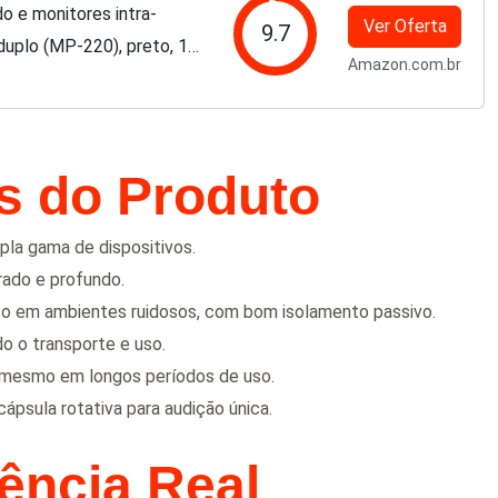
o e monitores intra-
Ver Oferta
9.7
 duplo (MP-220), preto, 1
Amazon.com.br
as do Produto
pla gama de dispositivos.
rado e profundo.
uso em ambientes ruidosos, com bom isolamento passivo.
ndo o transporte e uso.
, mesmo em longos períodos de uso.
ápsula rotativa para audição única.
iência Real