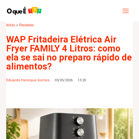
Ir
Main
Pesquisar
para
Menu
o
Início
»
Reviews
conteúdo
WAP Fritadeira Elétrica Air
Fryer FAMILY 4 Litros: como
ela se sai no preparo rápido de
alimentos?
Eduardo Henrique Gomes
03/05/2026
13:20