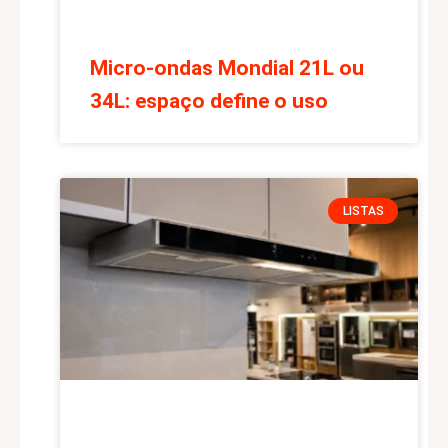
Micro-ondas Mondial 21L ou
34L: espaço define o uso
LISTAS