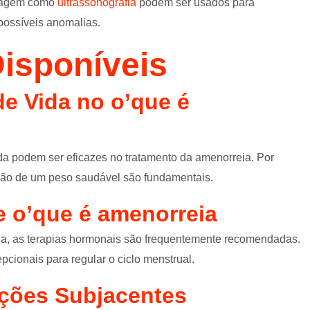
magem como
ultrassonografia
podem ser usados para
 possíveis anomalias.
isponíveis
de Vida no
o’que é
da podem ser eficazes no tratamento da amenorreia. Por
ção de um peso saudável são fundamentais.
 e
o’que é amenorreia
da, as terapias hormonais são frequentemente recomendadas.
pcionais para regular o ciclo menstrual.
ções Subjacentes